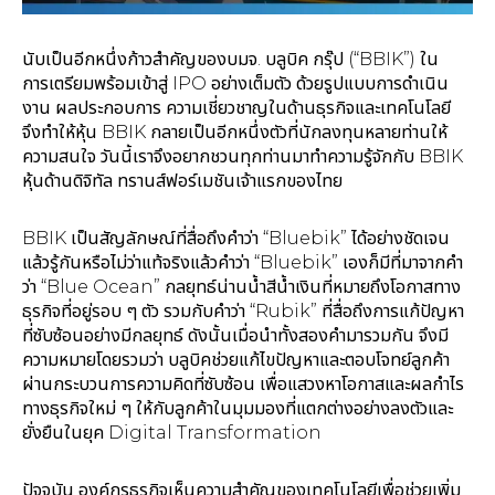
นับเป็นอีกหนึ่งก้าวสำคัญของบมจ. บลูบิค กรุ๊ป (“BBIK”) ใน
การเตรียมพร้อมเข้าสู่ IPO อย่างเต็มตัว ด้วยรูปแบบการดำเนิน
งาน ผลประกอบการ ความเชี่ยวชาญในด้านธุรกิจและเทคโนโลยี
จึงทำให้หุ้น BBIK กลายเป็นอีกหนึ่งตัวที่นักลงทุนหลายท่านให้
ความสนใจ วันนี้เราจึงอยากชวนทุกท่านมาทำความรู้จักกับ BBIK
หุ้นด้านดิจิทัล ทรานส์ฟอร์เมชันเจ้าแรกของไทย
BBIK เป็นสัญลักษณ์ที่สื่อถึงคำว่า “Bluebik” ได้อย่างชัดเจน
แล้วรู้กันหรือไม่ว่าแท้จริงแล้วคำว่า “Bluebik” เองก็มีที่มาจากคำ
ว่า “Blue Ocean” กลยุทธ์น่านน้ำสีน้ำเงินที่หมายถึงโอกาสทาง
ธุรกิจที่อยู่รอบ ๆ ตัว รวมกับคำว่า “Rubik” ที่สื่อถึงการแก้ปัญหา
ที่ซับซ้อนอย่างมีกลยุทธ์ ดังนั้นเมื่อนำทั้งสองคำมารวมกัน จึงมี
ความหมายโดยรวมว่า บลูบิคช่วยแก้ไขปัญหาและตอบโจทย์ลูกค้า
ผ่านกระบวนการความคิดที่ซับซ้อน เพื่อแสวงหาโอกาสและผลกำไร
ทางธุรกิจใหม่ ๆ ให้กับลูกค้าในมุมมองที่แตกต่างอย่างลงตัวและ
ยั่งยืนในยุค Digital Transformation
ปัจจุบัน องค์กรธุรกิจเห็นความสำคัญของเทคโนโลยีเพื่อช่วยเพิ่ม