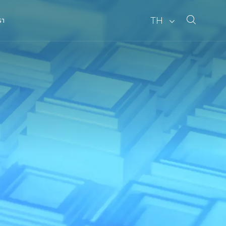
TH
รา