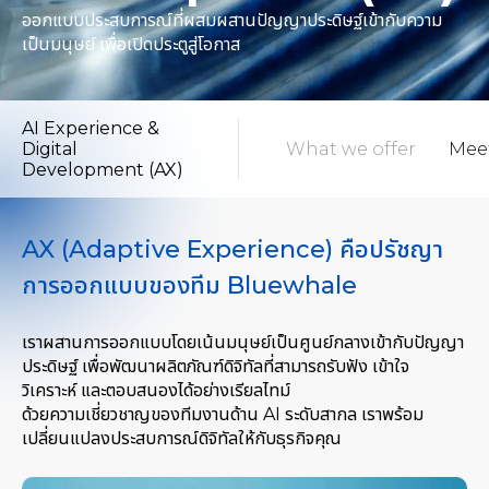
ออกแบบประสบการณ์ที่ผสมผสานปัญญาประดิษฐ์เข้ากับความ
เป็นมนุษย์ เพื่อเปิดประตูสู่โอกาส
AI Experience &
หน้ารวม
What to expect
What we offer
Mee
Digital
Development (AX)
AX (Adaptive Experience) คือปรัชญา
การออกแบบของทีม Bluewhale
เราผสานการออกแบบโดยเน้นมนุษย์เป็นศูนย์กลางเข้ากับปัญญา
ประดิษฐ์ เพื่อพัฒนาผลิตภัณฑ์ดิจิทัลที่สามารถรับฟัง เข้าใจ
วิเคราะห์ และตอบสนองได้อย่างเรียลไทม์
ด้วยความเชี่ยวชาญของทีมงานด้าน AI ระดับสากล เราพร้อม
เปลี่ยนแปลงประสบการณ์ดิจิทัลให้กับธุรกิจคุณ