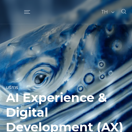
TH
บริการ
AI Experience &
Digital
Development (AX)