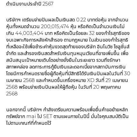
ดำเนินงานประจำปี 2567
บริษัทฯ เตรียมจ่ายปันผลเป็นเงินสด 0.22 บาทต่อหุ้น จากจำนวน
หุ้นทั้งหมดจำนวน 200,015,474 หุ้น หรือคิดเป็นจำนวนเงินไม่
เกิน 44,003,404 บาท หรือคิดเป็นร้อยละ 32 ของกำไรสุทธิของ
งบเฉพาะกิจการหลังหักสำรอง ตามกฎหมาย ในส่วนของกำไรสุทธิ
ที่เหลือจะใช้เพื่อชำระค่าหุ้นงวดสุดท้ายของบริษัท อินโนวิซ โซลูชั่นส์
จำกัด และสำรองเงินสดสำหรับเงินทุนหมุนเวียนที่อาจเพิ่มขึ้น เพื่อ
สนับสนุนเป้าหมายเติบโตอย่างยั่งยืนในระยะยาว รวมถึงรักษา
สภาพคล่อง ลดภาระการกู้ยืมเงินและดอกเบี้ยจากสถาบันการเงิน
โดยมีการกำหนดรายชื่อผู้ถือหุ้นที่มีสิทธิได้รับเงินปันผลในวันที่ 30
เมษายน 2568 และกำหนดขึ้นเครื่องหมาย XD วันที่ 29 เมษายน
2568 พร้อมจ่ายเงินปันผลให้ผู้ถือหุ้น ในวันที่ 20 พฤษภาคม
2568
นอกจากนี้ บริษัทฯ กำลังเตรียมความพร้อมเพื่อยื่นคำขอย้ายหลัก
ทรัพย์จาก mai ไป SET ตามแผนภายในปีนี้ มั่นใจคุณสมบัติเป็น
ไปตามเกณฑ์ที่กำหนดไว้