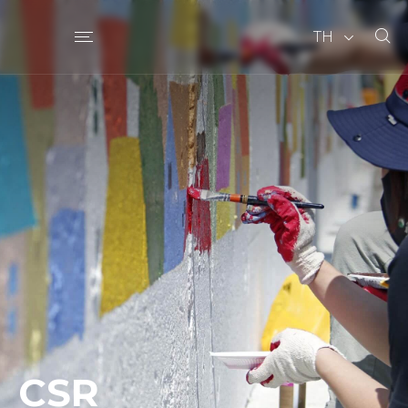
TH
CSR