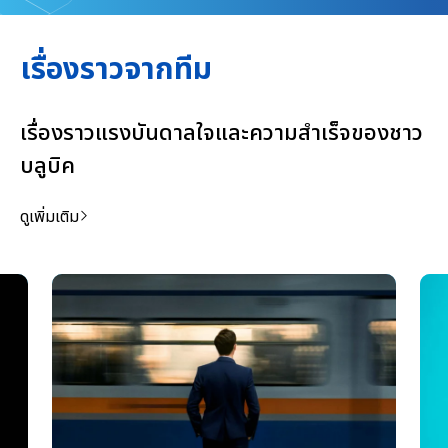
เรื่องราวจากทีม
Tarathorn Sawastham
Senior Consultant, Management Consulting
เรื่องราวแรงบันดาลใจและความสำเร็จของชาว
"การทำงานที่ Bluebik ตอบโจทย์ในแง่ Self-
บลูบิค
development ที่ตั้งเอาไว้ ทั้งเรื่องงานและ Skill หลิง
รู้สึกยินดีที่ Achieve สิ่งเหล่านี้ในเวลาอันสั้น แล้วก็เรื่อง
ดูเพิ่มเติม
Work-life balance มันโอเคมากๆ หลิงไม่ได้รู้สึกว่า
ทำงานหนักเกินไป หรือเครียดเกินไป"
Anna Chitman
Buebik Alumni