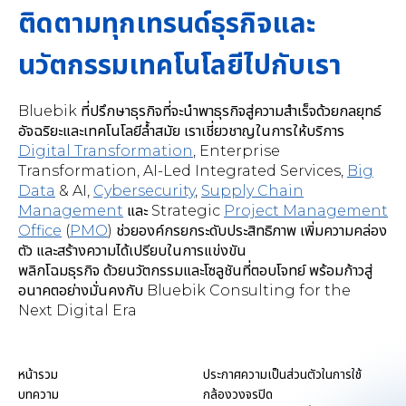
ติดตามทุกเทรนด์ธุรกิจและ
นวัตกรรมเทคโนโลยีไปกับเรา
Bluebik ที่ปรึกษาธุรกิจที่จะนำพาธุรกิจสู่ความสำเร็จด้วยกลยุทธ์
อัจฉริยะและเทคโนโลยีล้ำสมัย เราเชี่ยวชาญในการให้บริการ
Henry Hoang
Digital Transformation
,
Enterprise
"Associate Director, Bluebik Vietnam"
Transformation, AI-Led Integrated Services
,
Big
Data
& AI,
Cybersecurity
,
Supply Chain
Management
และ Strategic
Project Management
"การทำงานใน Bluebik Vietnam ทำให้ได้สัมผัสกับ
Office
(
PMO
) ช่วยองค์กรยกระดับประสิทธิภาพ เพิ่มความคล่อง
วัฒนธรรมที่หลากหลายอย่างไม่เคยเป็นมาก่อน สำหรับผม
ตัว และสร้างความได้เปรียบในการแข่งขัน
ยิ่งทำงานกับคนหลากหลายมากเท่าไหร่ มันก็ยิ่งสนุก"
พลิกโฉมธุรกิจ ด้วยนวัตกรรมและโซลูชันที่ตอบโจทย์ พร้อมก้าวสู่
อนาคตอย่างมั่นคงกับ Bluebik Consulting for the
Next Digital Era
หน้ารวม
ประกาศความเป็นส่วนตัวในการใช้
บทความ
กล้องวงจรปิด