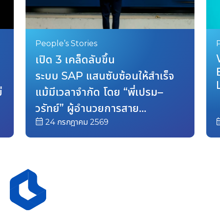
"เรียน MBA ยังไม่ลึกเท่าเรียนที่ Bluebik"
People’s Stories
P
เปิด 3 เคล็ดลับขึ้น
ระบบ SAP แสนซับซ้อนให้สำเร็จ
่
แม้มีเวลาจำกัด โดย “พี่เปรม–
วรัทย์” ผู้อำนวยการสาย
24 กรกฎาคม 2569
งาน ERP Advisory
Kankanid Mitrpakdee
Senior Content Writer
"Bluebik สร้างแรงบันดาลใจ ให้โอกาสเรียนรู้และได้ลอง
ทำสิ่งใหม่ๆ โดยไม่ปิดกั้น สนับสนุนเราในหลายด้าน รวมถึง
การย้ายสายงานตามที่ตั้งใจ เพื่อการเติบโตในสายอาชีพ"