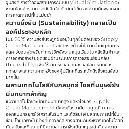
อุปสงค์ การจำลองสถานการณ์แบบ Virtual Simulation จะ
ช่วยให้องค์กรสามารถตัดสินใจได้แม่นยำขึ้น ลดความผิดพลาดจาก
การคาดการณ์ที่ไม่แม่นยำ
ความยั่งยืน (Sustainability) กลายเป็น
องค์ประกอบหลัก
ในปี 2025 ความยั่งยืนจะถูกฝังอยู่ในทุกขั้นตอนของ Supply
Chain Management องค์กรจะต้องให้ความสำคัญกับการ
ลดคาร์บอนฟุตพรินต์ การใช้พลังงานหมุนเวียนในคลังสินค้า และ
การจัดหาอย่างรับผิดชอบผ่านระบบการตรวจสอบย้อนกลับ
(Traceability) เพื่อให้สามารถตอบสนองต่อข้อกำหนดของ
กฎหมายและความคาดหวังของผู้บริโภคที่ตระหนักถึงสิ่งแวดล้อม
มากขึ้น
ผสานเทคโนโลยีกับกลยุทธ์ โดยที่มนุษย์ยัง
มีบทบาทสำคัญ
แม้ว่าเทคโนโลยีจะเข้ามามีบทบาทสูง แต่หัวใจของ Supply
Chain Management ยังคงต้องอาศัย “มนุษย์” ในการ
ออกแบบกลยุทธ์ วิเคราะห์บริบท และตัดสินใจในสถานการณ์ที่ซับ
ซ้อน โดยเฉพาะในช่วงที่เกิดวิกฤต การผสานกันระหว่างเทคโนโลยีที่
ทันสมัยและทีมงานที่มีความสามารถจึงเป็นกุญแจสำคัญสู่ความ