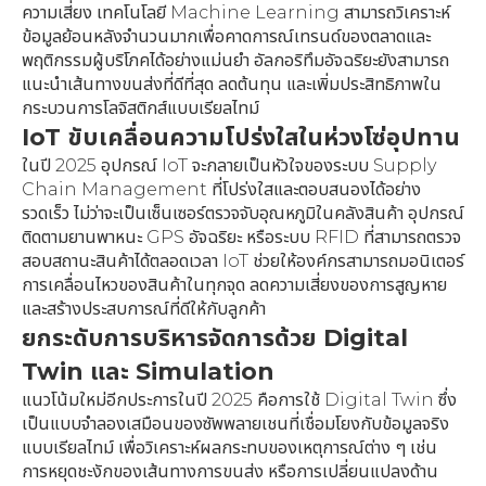
ความเสี่ยง เทคโนโลยี Machine Learning สามารถวิเคราะห์
ข้อมูลย้อนหลังจำนวนมากเพื่อคาดการณ์เทรนด์ของตลาดและ
พฤติกรรมผู้บริโภคได้อย่างแม่นยำ อัลกอริทึมอัจฉริยะยังสามารถ
แนะนำเส้นทางขนส่งที่ดีที่สุด ลดต้นทุน และเพิ่มประสิทธิภาพใน
กระบวนการโลจิสติกส์แบบเรียลไทม์
IoT ขับเคลื่อนความโปร่งใสในห่วงโซ่อุปทาน
ในปี 2025 อุปกรณ์ IoT จะกลายเป็นหัวใจของระบบ Supply
Chain Management ที่โปร่งใสและตอบสนองได้อย่าง
รวดเร็ว ไม่ว่าจะเป็นเซ็นเซอร์ตรวจจับอุณหภูมิในคลังสินค้า อุปกรณ์
ติดตามยานพาหนะ GPS อัจฉริยะ หรือระบบ RFID ที่สามารถตรวจ
สอบสถานะสินค้าได้ตลอดเวลา IoT ช่วยให้องค์กรสามารถมอนิเตอร์
การเคลื่อนไหวของสินค้าในทุกจุด ลดความเสี่ยงของการสูญหาย
และสร้างประสบการณ์ที่ดีให้กับลูกค้า
ยกระดับการบริหารจัดการด้วย Digital
Twin และ Simulation
แนวโน้มใหม่อีกประการในปี 2025 คือการใช้ Digital Twin ซึ่ง
เป็นแบบจำลองเสมือนของซัพพลายเชนที่เชื่อมโยงกับข้อมูลจริง
แบบเรียลไทม์ เพื่อวิเคราะห์ผลกระทบของเหตุการณ์ต่าง ๆ เช่น
การหยุดชะงักของเส้นทางการขนส่ง หรือการเปลี่ยนแปลงด้าน