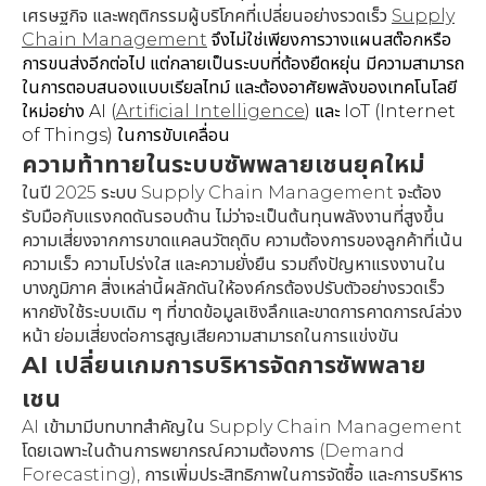
เศรษฐกิจ และพฤติกรรมผู้บริโภคที่เปลี่ยนอย่างรวดเร็ว
Supply
Chain Management
จึงไม่ใช่เพียงการวางแผนสต๊อกหรือ
การขนส่งอีกต่อไป แต่กลายเป็นระบบที่ต้องยืดหยุ่น มีความสามารถ
ในการตอบสนองแบบเรียลไทม์ และต้องอาศัยพลังของเทคโนโลยี
ใหม่อย่าง AI (
Artificial Intelligence
) และ IoT (Internet
of Things) ในการขับเคลื่อน
ความท้าทายในระบบซัพพลายเชนยุคใหม่
ในปี 2025 ระบบ Supply Chain Management จะต้อง
รับมือกับแรงกดดันรอบด้าน ไม่ว่าจะเป็นต้นทุนพลังงานที่สูงขึ้น
ความเสี่ยงจากการขาดแคลนวัตถุดิบ ความต้องการของลูกค้าที่เน้น
ความเร็ว ความโปร่งใส และความยั่งยืน รวมถึงปัญหาแรงงานใน
บางภูมิภาค สิ่งเหล่านี้ผลักดันให้องค์กรต้องปรับตัวอย่างรวดเร็ว
หากยังใช้ระบบเดิม ๆ ที่ขาดข้อมูลเชิงลึกและขาดการคาดการณ์ล่วง
หน้า ย่อมเสี่ยงต่อการสูญเสียความสามารถในการแข่งขัน
AI เปลี่ยนเกมการบริหารจัดการซัพพลาย
เชน
AI เข้ามามีบทบาทสำคัญใน Supply Chain Management
โดยเฉพาะในด้านการพยากรณ์ความต้องการ (Demand
Forecasting), การเพิ่มประสิทธิภาพในการจัดซื้อ และการบริหาร