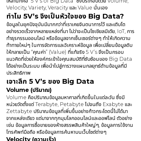
เหล่านี้ก็คือ “5 V’s of Big Data” ซึ่งประกอบด้วย Volume,
Velocity, Variety, Veracity และ Value นั่นเอง
ทำไม 5V’s จึงเป็นหัวใจของ Big Data?
ข้อมูลในยุคปัจจุบันมีมากกว่าที่เราเคยจินตนาการไว้ และเติบโต
อย่างรวดเร็วจากหลายแหล่งที่มา ไม่ว่าจะเป็นโซเชียลมีเดีย, IoT, การ
ทำธุรกรรมออนไลน์ หรือข้อมูลจากเซ็นเซอร์ต่างๆ ทำให้เกิดความ
ท้าทายใหม่ๆ ในการจัดการและวิเคราะห์ข้อมูล เพื่อเปลี่ยนข้อมูลดิบ
ให้กลายเป็น “คุณค่า” (Value) ที่แท้จริง 5 V’s จึงเป็นกรอบ
แนวคิดที่ช่วยให้องค์กรเข้าใจคุณสมบัติที่ซับซ้อนของ Big Data
ได้อย่างเป็นระบบ เพื่อนำไปสู่การวางแผนกลยุทธ์ด้านข้อมูลที่มี
ประสิทธิภาพ
เจาะลึก 5 V’s ของ Big Data
Volume (ปริมาณ)
Volume คือปริมาณข้อมูลมหาศาลที่เกิดขึ้นในแต่ละวัน ซึ่งมี
หน่วยวัดตั้งแต่ Terabyte, Petabyte ไปจนถึง Exabyte และ
Zettabyte ปริมาณข้อมูลที่เพิ่มขึ้นอย่างก้าวกระโดดนี้ไม่ได้มา
จากแหล่งเดียว แต่มาจากทุกมุมโลกออนไลน์และออฟไลน์ ตัวอย่าง
เช่น ข้อมูลการซื้อขายของห้างสรรพสินค้าใหญ่ๆ, ข้อมูลการใช้งาน
โทรศัพท์มือถือ หรือข้อมูลการค้นหาบนเว็บไซต์ต่างๆ
Velocity (ความเร็ว)