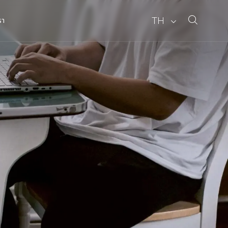
TH
รา