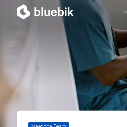
ห
Meet the Team