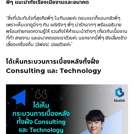
พี่ๆ แนะนำทั้งเรื่องเนื้องานและอนาคต
“สิ่งที่ประทับใจที่สุดคือพี่ๆ ในทีมเลยค่ะ ตอนแรกก็แอบกลัวพี่ๆ
เพราะเห็นเขาดูนิ่งๆ กัน แต่จริงๆ พี่ๆ น่ารักมากๆ พร้อมอธิบาย
พร้อมถ่ายทอดความรู้ให้ รวมถึงให้คำแนะนำต่างๆ เกี่ยวกับเนื้องาน
ที่ทำ สายงาน และอนาคตของเราด้วยค่ะ นอกจากนี้พี่ๆ ยังเลี้ยงข้าว
เลี้ยงเครื่องดื่ม (มีฟอง) บ่อยด้วยค่ะ”
ได้เห็นกระบวนการเบื้องหลังทั้งฝั่ง
Consulting และ Technology