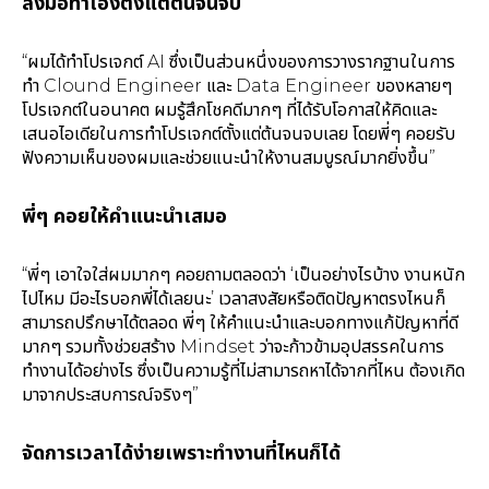
ลงมือทำเองตั้งแต่ต้นจนจบ
“ผมได้ทำโปรเจกต์ AI ซึ่งเป็นส่วนหนึ่งของการวางรากฐานในการ
ทำ Clound Engineer และ Data Engineer ของหลายๆ
โปรเจกต์ในอนาคต ผมรู้สึกโชคดีมากๆ ที่ได้รับโอกาสให้คิดและ
เสนอไอเดียในการทำโปรเจกต์ตั้งแต่ต้นจนจบเลย โดยพี่ๆ คอยรับ
ฟังความเห็นของผมและช่วยแนะนำให้งานสมบูรณ์มากยิ่งขึ้น”
พี่ๆ คอยให้คำแนะนำเสมอ
“พี่ๆ เอาใจใส่ผมมากๆ คอยถามตลอดว่า ‘เป็นอย่างไรบ้าง งานหนัก
ไปไหม มีอะไรบอกพี่ได้เลยนะ’ เวลาสงสัยหรือติดปัญหาตรงไหนก็
สามารถปรึกษาได้ตลอด พี่ๆ ให้คำแนะนำและบอกทางแก้ปัญหาที่ดี
มากๆ รวมทั้งช่วยสร้าง Mindset ว่าจะก้าวข้ามอุปสรรคในการ
ทำงานได้อย่างไร ซึ่งเป็นความรู้ที่ไม่สามารถหาได้จากที่ไหน ต้องเกิด
มาจากประสบการณ์จริงๆ”
จัดการเวลาได้ง่ายเพราะทำงานที่ไหนก็ได้