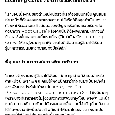
Learning Curve สูงกว่าเรียนมหาวิทยาลัยอีก
“เราชอบเนื้องานของตำแหน่งนี้ตรงที่เราต้องรับบทเป็นคุณหมอ
ท่านหนึ่งที่ต้องคอยหาสาเหตุของคนไข้หรือก็คือลูกค้านั่นเอง เรา
ต้องหาให้เจอว่าอะไรคือต้นตอของปัญหาหรือที่เราชอบเรียกกัน
ติดปากว่า ‘Root Cause’ หลังจากนั้นก็ต้องพยายามหาทางแก้
ปัญหา ซึ่งขั้นตอนตรงนี้แหละที่เรารู้สึกว่ามันสร้าง Learning
Curve ให้เราสูงมากๆ เราฝึกงานไม่กี่เดือน แต่รู้สึกว่าได้เรียน
รู้มากกว่าเรียนมหาวิทยาลัยทั้งปีเสียอีก”
พี่ๆ แนะนำแนวทางในการพัฒนาตัวเอง
“ระหว่างฝึกงานเรารู้สึกว่าได้พัฒนาทักษะทุกด้านที่จำเป็นสำหรับ
ตำแหน่งนี้ เพราะพี่ๆ จะคอยให้ฟีดแบ็กเราว่าที่ผ่านมาเป็นอย่างไร
ควรพัฒนาอะไรต่อไปบ้าง เช่น Analytical Skill,
Presentation Skill, Communication Skill ซึ่งดีมากๆ
เพราะบางทีเราอาจยังไ่ม่รู้ตัวเองว่าควรพัฒนาจุดไหน พอพี่ๆ แนะนำ
เราก็สามารถพัฒนาทักษะได้ตรงจุดมากขึ้น และที่สำคัญที่สุดคือ เรา
ได้ค้นพบว่าอาชีพนี้เป็นอาชีพที่เราใฝ่ฝันมาโดยตลอด เพราะเป็น