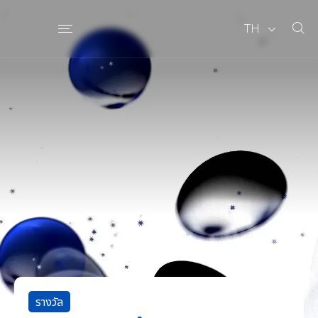
TH
รางวัล