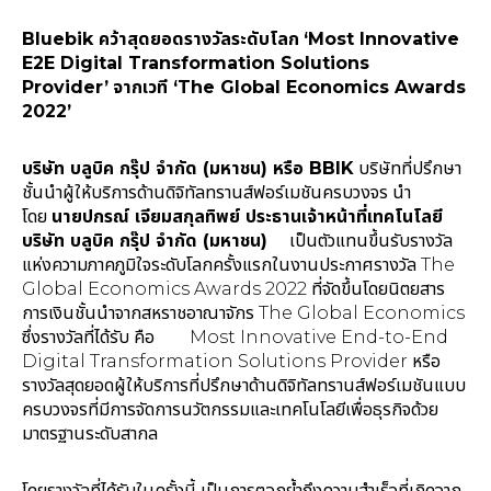
Bluebik คว้าสุดยอดรางวัลระดับโลก
‘Most Innovative
E2E Digital Transformation Solutions
Provider’
จากเวที ‘The Global Economics Awards
2022’
บริษัท บลูบิค กรุ๊ป จำกัด (มหาชน) หรือ
BBIK
บริษัทที่ปรึกษา
ชั้นนำผู้ให้บริการด้านดิจิทัลทรานส์ฟอร์เมชันครบวงจร นำ
โดย
นายปกรณ์ เจียมสกุลทิพย์ ประธานเจ้าหน้าที่เทคโนโลยี
บริษัท บลูบิค กรุ๊ป จำกัด (มหาชน)
เป็นตัวแทนขึ้นรับรางวัล
แห่งความภาคภูมิใจระดับโลกครั้งแรกในงานประกาศรางวัล The
Global Economics Awards 2022 ที่จัดขึ้นโดยนิตยสาร
การเงินชั้นนำจากสหราชอาณาจักร The Global Economics
ซึ่งรางวัลที่ได้รับ คือ Most Innovative End-to-End
Digital Transformation Solutions Provider หรือ
รางวัลสุดยอดผู้ให้บริการที่ปรึกษาด้านดิจิทัลทรานส์ฟอร์เมชันแบบ
ครบวงจรที่มีการจัดการนวัตกรรมและเทคโนโลยีเพื่อธุรกิจด้วย
มาตรฐานระดับสากล
โดยรางวัลที่ได้รับในครั้งนี้ เป็นการตอกย้ำถึงความสำเร็จที่เกิดจาก