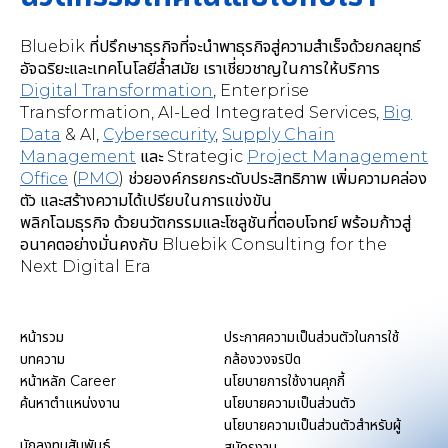
Bluebik ที่ปรึกษาธุรกิจที่จะนำพาธุรกิจสู่ความสำเร็จด้วยกลยุทธ์
อัจฉริยะและเทคโนโลยีล้ำสมัย เราเชี่ยวชาญในการให้บริการ
Digital Transformation
,
Enterprise
Transformation, AI-Led Integrated Services
,
Big
Data
& AI,
Cybersecurity
,
Supply Chain
Management
และ Strategic
Project Management
Office
(
PMO
) ช่วยองค์กรยกระดับประสิทธิภาพ เพิ่มความคล่อง
ตัว และสร้างความได้เปรียบในการแข่งขัน
พลิกโฉมธุรกิจ ด้วยนวัตกรรมและโซลูชันที่ตอบโจทย์ พร้อมก้าวสู่
อนาคตอย่างมั่นคงกับ Bluebik Consulting for the
Next Digital Era
หน้ารวม
ประกาศความเป็นส่วนตัวในการใช้
บทความ
กล้องวงจรปิด
หน้าหลัก Career
นโยบายการใช้งานคุกกี้
ค้นหาตำแหน่งงาน
นโยบายความเป็นส่วนตัว
นโยบายความเป็นส่วนตัวสำหรับผู้
นักลงทุนสัมพันธ์
สมัครงาน