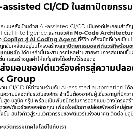
assisted CI/CD ในสถาปัตยกรรมซ
ระบบหลังบ้านด้วย AI-assisted CI/CD เป็นองค์ประกอบสำคัญที่
ificial Intelligence แล
ะ
แนวคิด No-Code Architectu
ง
Copilot สู่ AI Coding Agent
ที่รีวิวเครื่องมือที่ช่วยเข
ละถูกขับเคลื่อนอยู่บนโครงสร้าง
สถาปัตยกรรมซอฟต์แวร์ที่พร้อมข
็นแกนหลัก
โค้ดเหล่านั้นจะสามารถไหลผ่านสายพานการส่งมอบขึ้นสู่ม
น และสร้างมูลค่าให้แก่ธุรกิจได้อย่างไร้รอยต่อ
รส่งมอบซอฟต์แวร์องค์กรสู่ความปล
ik Group
พาน CI/CD ให้ทำงานร่วมกับ AI-assisted automation ได้อย่า
วามปลอดภัยระดับองค์กร จำเป็นต้องอาศัยผู้เชี่ยวชาญที่มีความเ
ง บลูบิค กรุ๊ป พร้อมเป็นพันธมิตรในการออกแบบ วางโครงสร้าง
อฟต์แวร์ขององค์กรคุณ เพื่อเร่งสปีดการปล่อยฟีเจอร์ใหม่สู่ตล
งยืน สนใจก้าวสู่ระบบวิศวกรรมซอฟต์แวร์แห่งอนาคต ติดต่อ บลูบิค 
ละนวัตกรรมเทคโนโลยีไปกับเรา