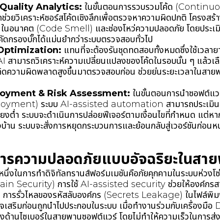
Quality Analytics:
ในขั้นตอนการรวบรวมโค้ด (Continu
่วยวิเคราะห์ซอร์สโค้ดเชิงลึกเพื่อตรวจหาความผิดปกติ โครงสร้าง
นในอนาคต (Code Smell) และช่องโหว่ความปลอดภัย โดยประเมิ
ัดกรองบั๊กได้แม่นยำกว่าระบบตรวจสอบทั่วไป
Optimization:
แทนที่จะต้องรันชุดทดสอบทั้งหมดซึ่งใช้เวลาย
 สามารถวิเคราะห์ความเปลี่ยนแปลงของโค้ดในรอบนั้น ๆ แล้วเล
สเกิดความผิดพลาดสูงขึ้นมาตรวจสอบก่อน ช่วยย่นระยะเวลาในสา
oyment & Risk Assessment:
ในขั้นตอนการนำซอฟต์แวร์
yment) ระบบ AI-assisted automation สามารถประเมินค
่ยงต่ำ ระบบจะดำเนินการปล่อยฟีเจอร์ตามเงื่อนไขที่กำหนด แต
งบ้าน ระบบจะสั่งการหยุดกระบวนการและย้อนกลับสู่เวอร์ชันก่อนห
การความปลอดภัยแบบอัจฉริยะในสาย
หนึ่งในการทำดิจิทัลทรานส์ฟอร์มเมชันคือภัยคุกคามในระบบห่วงโซ
 Security) การใช้ AI-assisted security ช่วยให้องค์กรสา
การรั่วไหลของรหัสลับองค์กร (Secrets Leakage) ในไฟล์พิม
จเสริมก่อนถูกนำไปประกอบในระบบ เมื่อทำงานร่วมกับเครื่อง
่ยงด้านไซเบอร์ในสายพานซอฟต์แวร์ โดยไม่ทำให้ความเร็วในการ