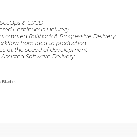
vSecOps & CI/CD
ered Continuous Delivery
utomated Rollback & Progressive Delivery
rkflow from idea to production
es at the speed of development
-Assisted Software Delivery
y Bluebik