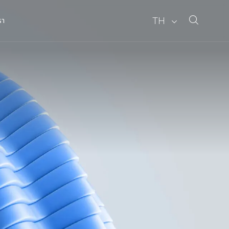
TH
รา