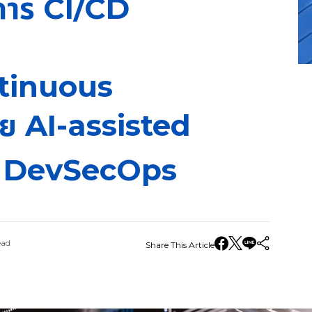
นการ CI/CD
tinuous
ย AI-assisted
ะ DevSecOps
ead
Share This Article