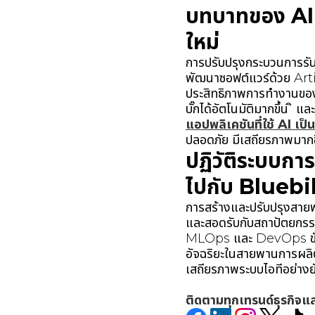
บทบาทของ AI-
ใหม่
การปรับปรุงกระบวนการรัน
พัฒนาซอฟต์แวร์ด้วย Art
ประสิทธิภาพการทำงานขอ
บั๊กได้อัตโนมัติมากขึ้น ิ แ
แอปพลิเคชันที่ใช้ AI เป
ปลอดภัย มีเสถียรภาพมากขึ้
ปฏิวัติระบบกา
ไปกับ Blueb
การสร้างและปรับปรุงสาย
และสอดรับกับสถาปัตยกรรมค
MLOps และ DevOps ขั้นสู
อัจฉริยะในสายพานการผลิตซ
เสถียรภาพระบบไอทีอย่างยั่
ติดตามทุกเทรนด์ธุรกิจแ