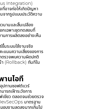
ous Integration)
ที่อาจก่อให้เกิดปัญหา
นจากรูปแบบประวัติความ
าวนานและสิ้นเปลือง
ือกเฉพาะชุดทดสอบที่
ยพานการผลิตลงอย่างเห็น
ขึ้นระบบใช้งานจริง
ะแนนความเสี่ยงของการ
่หากตรวจพบความผิดปกติ
น้า (Rollback) ทันทีใน
พานไอที
่อุปทานซอฟต์แวร์
มารถเฝ้าระวังการ
พ์เขียว ตลอดจนช่วยตรวจ
มือ DevSecOps มาตรฐาน
ส่งมอบงานลดลงมากเกินไป