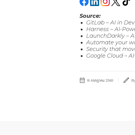
Source:
GitLab – AI in De
Harness – AI-Pow
LaunchDarkly – A
Automate your wo
Security that mov
Google Cloud – AI
8 กรกฎาคม 2569
B