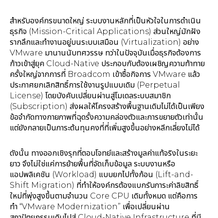
สำหรับองค์กรขนาดใหญ่ ระบบงานหลักที่เป็นหัวใจในการดำเนิน
ธุรกิจ (Mission-Critical Applications) ส่วนใหญ่มักฝัง
รากลึกและทำงานอยู่บนระบบเสมือน (Virtualization) อย่าง
VMware มานานนับทศวรรษ ทว่าในปัจจุบันเมื่อธุรกิจต้องการ
ก้าวเข้าสู่ยุค Cloud-Native ประกอบกับต้องเผชิญความท้าทาย
ครั้งใหญ่จากการที่ Broadcom เข้าซื้อกิจการ VMware แล้ว
ประกาศยกเลิกสิทธิ์การใช้งานรูปแบบเดิม (Perpetual
License) โดยบังคับเปลี่ยนผ่านสู่โมเดลระบบสมาชิก
(Subscription) ส่งผลให้โครงสร้างพื้นฐานเดิมไม่ได้เป็นเพียง
ข้อจำกัดทางกายภาพที่ฉุดรั้งความคล่องตัวและการขยายตัวเท่านั้น
แต่ยังกลายเป็นภาระต้นทุนคงที่ที่เพิ่มสูงขึ้นอย่างหลีกเลี่ยงไม่ได้
ดังนั้น ทางออกเชิงรุกที่ตอบโจทย์และสร้างมูลค่าแท้จริงในระยะ
ยาว จึงไม่ใช่แค่การย้ายพื้นที่จัดเก็บข้อมูล ระบบงานหรือ
แอปพลิเคชัน (Workload) แบบยกไปทั้งก้อน (Lift-and-
Shift Migration) ที่ทำให้องค์กรต้องแบกรับภาระค่าลิขสิทธิ์
ใหม่ที่พุ่งสูงขึ้นตามจำนวน Core CPU เดิมทั้งหมด แต่คือการ
ทำ “VMware Modernization” เพื่อเปลี่ยนผ่าน
สถาปัตยกรรมเดิมไปสู่ Cloud-Native Infrastructure ที่มี