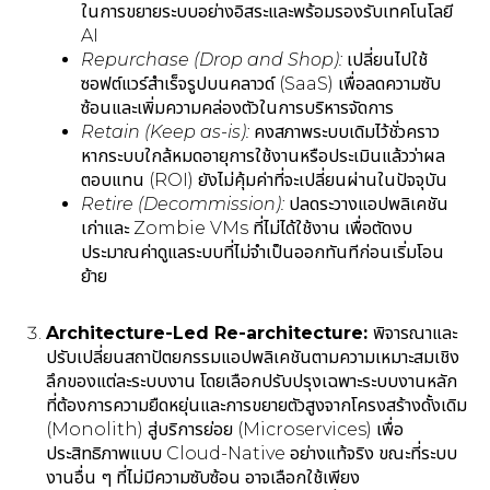
ในการขยายระบบอย่างอิสระและพร้อมรองรับเทคโนโลยี
AI
Repurchase (Drop and Shop):
เปลี่ยนไปใช้
ซอฟต์แวร์สำเร็จรูปบนคลาวด์ (SaaS) เพื่อลดความซับ
ซ้อนและเพิ่มความคล่องตัวในการบริหารจัดการ
Retain (Keep as-is):
คงสภาพระบบเดิมไว้ชั่วคราว
หากระบบใกล้หมดอายุการใช้งานหรือประเมินแล้วว่าผล
ตอบแทน (ROI) ยังไม่คุ้มค่าที่จะเปลี่ยนผ่านในปัจจุบัน
Retire (Decommission):
ปลดระวางแอปพลิเคชัน
เก่าและ Zombie VMs ที่ไม่ได้ใช้งาน เพื่อตัดงบ
ประมาณค่าดูแลระบบที่ไม่จำเป็นออกทันทีก่อนเริ่มโอน
ย้าย
Architecture-Led Re-architecture:
พิจารณาและ
ปรับเปลี่ยนสถาปัตยกรรมแอปพลิเคชันตามความเหมาะสมเชิง
ลึกของแต่ละระบบงาน โดยเลือกปรับปรุงเฉพาะระบบงานหลัก
ที่ต้องการความยืดหยุ่นและการขยายตัวสูงจากโครงสร้างดั้งเดิม
(Monolith) สู่บริการย่อย (Microservices) เพื่อ
ประสิทธิภาพแบบ Cloud-Native อย่างแท้จริง ขณะที่ระบบ
งานอื่น ๆ ที่ไม่มีความซับซ้อน อาจเลือกใช้เพียง