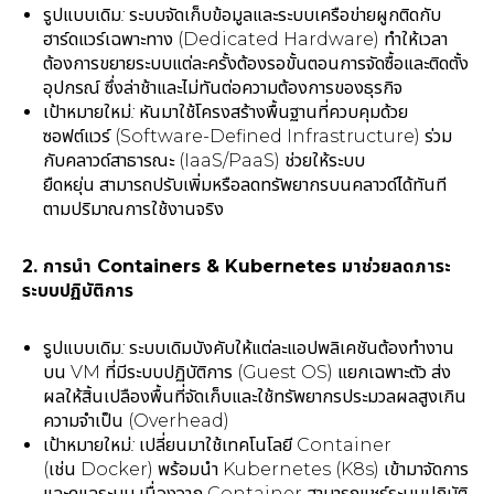
รูปแบบเดิม:
ระบบจัดเก็บข้อมูลและระบบเครือข่ายผูกติดกับ
ฮาร์ดแวร์เฉพาะทาง (Dedicated Hardware) ทำให้เวลา
ต้องการขยายระบบแต่ละครั้งต้องรอขั้นตอนการจัดซื้อและติดตั้ง
อุปกรณ์ ซึ่งล่าช้าและไม่ทันต่อความต้องการของธุรกิจ
เป้าหมายใหม่:
หันมาใช้โครงสร้างพื้นฐานที่ควบคุมด้วย
ซอฟต์แวร์ (Software-Defined Infrastructure) ร่วม
กับคลาวด์สาธารณะ (IaaS/PaaS) ช่วยให้ระบบ
ยืดหยุ่น สามารถปรับเพิ่มหรือลดทรัพยากรบนคลาวด์ได้ทันที
ตามปริมาณการใช้งานจริง
2. การนำ Containers & Kubernetes มาช่วยลดภาระ
ระบบปฏิบัติการ
รูปแบบเดิม:
ระบบเดิมบังคับให้แต่ละแอปพลิเคชันต้องทำงาน
บน VM ที่มีระบบปฏิบัติการ (Guest OS) แยกเฉพาะตัว ส่ง
ผลให้สิ้นเปลืองพื้นที่จัดเก็บและใช้ทรัพยากรประมวลผลสูงเกิน
ความจำเป็น (Overhead)
เป้าหมายใหม่:
เปลี่ยนมาใช้เทคโนโลยี Container
(เช่น Docker) พร้อมนำ Kubernetes (K8s) เข้ามาจัดการ
และดูแลระบบ เนื่องจาก Container สามารถแชร์ระบบปฏิบัติ