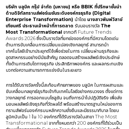
บริษัท บลูบิค กรุ๊ป จํากัด (มหาชน) หรือ BBIK ที่ปรึกษาชั้นนำ
ด้านดิจิทัลทรานส์ฟอร์เมชันระดับองค์กรธุรกิจ (Digital
Enterprise Transformation)
นำโดย
นางสาวพิมพ์วิสาข์
เทียนศรี ประธานเจ้าหน้าที่การตลาด
รับมอบรางวัล
The
Most Transformational
จากเวที Future Trends
Awards 2026 ซึ่งเป็นรางวัลที่ยกย่ององค์กรที่มีความโดดเด่น
ด้านการขับเคลื่อนการเปลี่ยนแปลงเชิงกลยุทธ์ สามารถนำ
เทคโนโลยีเข้ามาประยุกต์ใช้เพื่อช่วยในการ เปลี่ยนผ่านธุรกิจและ
อุตสาหกรรมอย่างมีนัยสำคัญ ตลอดจนสร้างผลลัพธ์เชิงประจักษ์
ทั้งด้านการเติบโตทางธุรกิจ ประสิทธิภาพองค์กร และผลกระทบเชิง
บวกต่อความสามารถการแข่งขันในระยะยาว
การได้รับรางวัลครั้งนี้สะท้อนศักยภาพของ บลูบิค ในการผสานและ
ขับเคลื่อนกลยุทธ์ธุรกิจเข้ากับเทคโนโลยีอย่างครบวงจร ตั้งแต่การ
วางกลยุทธ์ การออกแบบโซลูชัน จนถึงการนำไปปฏิบัติจริง เพื่อส่ง
มอบผลลัพธ์เชิงธุรกิจที่วัดผลได้ พร้อมสร้างมาตรฐานใหม่ของการ
ทรานส์ฟอร์มองค์กรบนหลักความยั่งยืนและมีธรรมาภิบาล โดยบ
ลูบิคนับเป็น 1 ใน 10 องค์กรที่ได้รับรางวัลในสาขา The Most
Transformational จากทั้งหมดกว่า 200 องค์กรที่ได้ร่วมเป็น