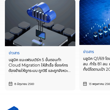
ข่าวสาร
ข่าวสาร
บลูบิค Q1/69 โต
บลูบิค แนะเฟรมเวิร์ก 5 ขั้นตอนทำ
ลบ. กำไร 81 ลบ.
Cloud Migration ให้สำเร็จ ชี้องค์กร
ทั้งปีโตตามเป้า
ต้องย้ายให้ถูกระบบ ถูกวิธี และถูกจังหวะ
หดตัว
เพื่อต่อยอดเทคโนโลยีและแข่งขันได้อย่าง
ยั่งยืน
8 มิถุนายน 2569
13 พฤษภาคม 256