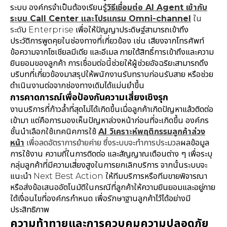
ระบบ องค์กรจำเป็นต้องเรียนรู้
วิธีเชื่อมต่อ AI Agent เข้ากับ
ระบบ Call Center และโปรแกรม Omni-channel
ใน
ระดั
บ Enterprise เพื่อให้ปัญญาประดิษฐ์สามารถเข้าถึง
ประวัติการพูดคุยในช่องทางที่เกี่ยวข้อง เช่น เสียงจากโทรศัพท์
ข้อความจากโซเชียลมีเดีย และอีเมล ภายใต้สิทธิ์การเข้าถึงและความ
ยินยอมของลูกค้า การเชื่อมต่อนี้ช่วยให้ผู้ช่วยอัจฉริยะสามารถดึง
บริบทที่เกี่ยวข้องมาสรุปให้พนักงานรับทราบก่อนรับสาย หรือช่วย
ดำเนินงานต่อจากช่องทางเดิมได้แม่นยำขึ้น
การคาดการณ์เพื่อป้องกันความเสี่ยงเชิงรุก
งานบริการที่ก้าวล้ำที่สุดไม่ได้เกิดขึ้นเมื่อลูกค้าเกิดปัญหาแล้วติดต่อ
เข้ามา แต่คือการมองเห็นปัญหาล่วงหน้าก่อนที่จะเกิดขึ้น องค์กร
ชั้นนำเลือกใช้เทคนิคการใช้
AI วิเคราะห์พฤติกรรมลูกค้าล่วง
หน้า
เพื่อลดอัตราการย้ายค่าย ซึ่งระบบจะทำการประมวล
ผลข้อมูล
การใช้งาน ความถี่ในการติดต่อ และสัญญาณเตือนต่าง ๆ เพื่อระบุ
กลุ่มลูกค้าที่มีความเสี่ยงสูงในการยกเลิกบริการ จากนั้นระบบจะ
แนะนำ Next Best Action ให้ทีมบริการหรือทีมขายพิจารณา
หรือส่งข้อเสนออัตโนมัติในกรณีที่ลูกค้าให้ความยินยอมและอยู่ภาย
ใต้เงื่อนไขที่องค์กรกำหนด เพื่อรักษาฐานลูกค้าไว้ได้อย่างมี
ประสิทธิภาพ
ความท้าทายและการควบคุมความปลอดภัย