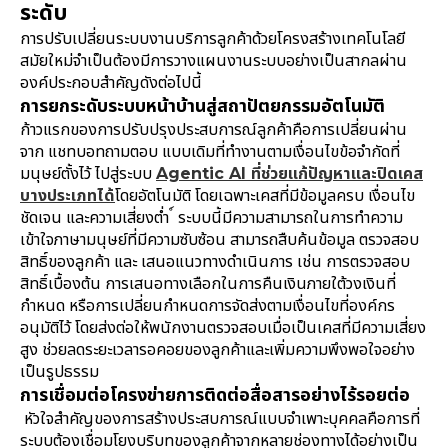
ระดับ
การปรับเปลี่ยนระบบงานบริการลูกค้าด้วยโครงสร้างเทคโนโลยี
สมัยใหม่จำเป็นต้องมีการวางแผนงานระบบอย่างเป็นสากลผ่าน
องค์ประกอบสำคัญดังต่อไปนี้
การยกระดับระบบหน้าบ้านสู่สถาปัตยกรรมอัตโนมัติ
ก้าวแรกของการปรับปรุงประสบการณ์ลูกค้าคือการเปลี่ยนผ่าน
จาก แชทบอทถามตอบ แบบเดิมที่ทำงานตามเงื่อนไขข้อจำกัดที่
มนุษย์ตั้งไว้ ไปสู่ระบบ
Agentic AI ที่ช่วยแก้ปัญหาและปิดเคส
บางประเภทได้
โดยอัตโนมัติ โดยเฉพาะเคสที่มีข้อมูลครบ เงื่อนไข
ชัดเจน และความเสี่ยงต่ำ ์ ระบบนี้มีความสามารถในการทำความ
เข้าใจภาษามนุษย์ที่มีความซับซ้อน สามารถสืบค้นข้อมูล ตรวจสอบ
สิทธิ์ของลูกค้า และ เสนอแนวทางดำเนินการ เช่น การตรวจสอบ
สิทธิ์เบื้องต้น การเสนอทางเลือกในการคืนเงินภายใต้วงเงินที่
กำหนด หรือการเปลี่ยนกำหนดการจัดส่งตามเงื่อนไขที่องค์กร
อนุมัติไว้ โดยส่งต่อให้พนักงานตรวจสอบเมื่อเป็นเคสที่มีความเสี่ยง
สูง ช่วยลดระยะเวลารอคอยของลูกค้าและเพิ่มความพึงพอใจอย่าง
เป็นรูปธรรม
การเชื่อมต่อโครงข่ายการติดต่อสื่อสารอย่างไร้รอยต่อ
หัวใจสำคัญของการสร้างประสบการณ์แบบจำเพาะบุคคลคือการที่
ระบบต้องเชื่อมโยงบริบทของลูกค้าจากหลายช่องทางได้อย่างเป็น