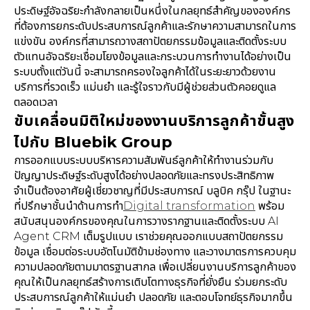
ประดิษฐ์อัจฉริยะกำลังกลายเป็นหนึ่งในกลยุทธ์สำคัญขององค์กร
ที่ต้องการยกระดับประสบการณ์ลูกค้าและรักษาความสามารถในการ
แข่งขัน องค์กรที่สามารถวางสถาปัตยกรรมข้อมูลและติดตั้งระบบ
ตัวแทนอัจฉริยะเชื่อมโยงข้อมูลและกระบวนการทำงานได้อย่างเป็น
ระบบตั้งแต่วันนี้ จะสามารถครองใจลูกค้าได้ในระยะยาวด้วยงาน
บริการที่รวดเร็ว แม่นยำ และรู้ใจราวกับมีผู้ช่วยส่วนตัวคอยดูแล
ตลอดเวลา
ขับเคลื่อนมิติใหม่ของงานบริการลูกค้าขั้นสูง
ไปกับ Bluebik Group
การออกแบบระบบบริหารความสัมพันธ์ลูกค้าให้ทำงานร่วมกับ
ปัญญาประดิษฐ์ระดับสูงได้อย่างปลอดภัยและทรงประสิทธิภาพ
จำเป็นต้องอาศัยผู้เชี่ยวชาญที่มีประสบการณ์ บลูบิค กรุ๊ป ในฐานะ
ที่ปรึกษาชั้นนำด้านการทำ
Digital transformation
พร้อม
สนับสนุนองค์กรของคุณในการวางรากฐานและติดตั้งระบบ AI
Agent CRM เต็มรูปแบบ เราช่วยคุณออกแบบสถาปัตยกรรม
ข้อมูล เชื่อมต่อระบบอัตโนมัติข้ามช่องทาง และวางมาตรการควบคุม
ความปลอดภัยตามมาตรฐานสากล เพื่อเปลี่ยนงานบริการลูกค้าของ
คุณให้เป็นกลยุทธ์สร้างการเติบโตทางธุรกิจที่ยั่งยืน ร่วมยกระดับ
ประสบการณ์ลูกค้าให้แม่นยำ ปลอดภัย และตอบโจทย์ธุรกิจมากขึ้น