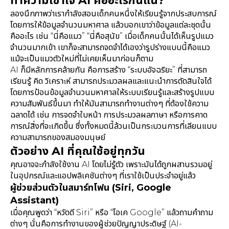
ทำความเข้าใจ AI คืออะไรกันแน่?
ลองนึกภาพว่าเรากำลังสอนเด็กคนหนึ่งให้เรียนรู้จากประสบการณ์
โดยการให้ข้อมูลจำนวนมหาศาล แล้วบอกเขาว่าข้อมูลแต่ละชุดนั้น
คืออะไร เช่น “นี่คือแมว” “นี่คือสุนัข” เมื่อเด็กคนนั้นได้เห็นรูปแมว
จำนวนมากเข้า เขาก็จะสามารถจดจำได้เองว่ารูปร่างแบบนี้คือแมว
แม้จะเป็นแมวตัวใหม่ที่ไม่เคยเห็นมาก่อนก็ตาม
AI ก็มีหลักการคล้ายกัน คือการสร้าง “ระบบอัจฉริยะ” ที่สามารถ
เรียนรู้ คิด วิเคราะห์ สามารถประมวลผลและแนะนำการตัดสินใจได้
โดยการป้อนข้อมูลจำนวนมหาศาลให้ระบบเรียนรู้และสร้างรูปแบบ
ความสัมพันธ์ขึ้นมา ทำให้มันสามารถทำงานต่างๆ ที่ต้องใช้ความ
ฉลาดได้ เช่น การจดจำใบหน้า การประมวลผลภาษา หรือการคาด
การณ์สิ่งที่จะเกิดขึ้น ซึ่งทั้งหมดนี้ล้วนเป็นกระบวนการที่เลียนแบบ
ความสามารถของสมองมนุษย์
ตัวอย่าง AI ที่คุณใช้อยู่ทุกวัน
คุณอาจจะกำลังใช้งาน AI โดยไม่รู้ตัว เพราะมันได้ถูกผสานรวมอยู่
ในอุปกรณ์และแอปพลิเคชันต่างๆ ที่เราใช้เป็นประจำอยู่แล้ว
ผู้ช่วยส่วนตัวในสมาร์ทโฟน (Siri, Google
Assistant)
เมื่อคุณพูดว่า “หวัดดี Siri” หรือ “โอเค Google” แล้วถามคำถาม
ต่างๆ นั่นคือการทำงานของผู้ช่วยปัญญาประดิษฐ์ (AI-