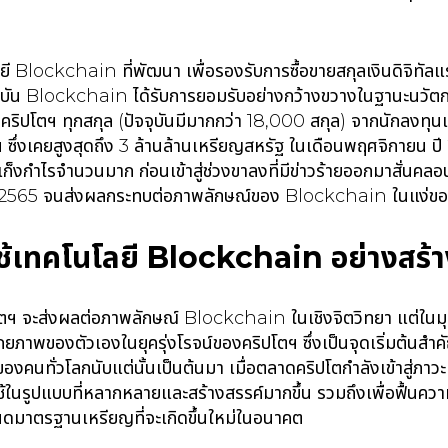
ี Blockchain ที่พัฒนา เพื่อรองรับการซื้อขายสกุลเงินดิจิทัล
ุบัน Blockchain ได้รับการยอมรับอย่างกว้างขวางในฐานะนวัตกรร
ริปโตฯ ทุกสกุล (ปัจจุบันมีมากกว่า 18,000 สกุล) จากนักลงทุนเก็
อวัน ซึ่งเคยสูงสุดถึง 3 ล้านล้านเหรียญสหรัฐ ในเดือนพฤศจิกายน 
็งกำไรจำนวนมาก ก่อนเข้าสู่ช่วงขาลงที่มีข่าวร้ายออกมาสั่นคลอน
ต้นปี 2565 จนส่งผลกระทบต่อภาพลักษณ์ของ Blockchain ในแง่ข
รใช้เทคโนโลยี Blockchain อย่างสร้
ตฯ จะส่งผลต่อภาพลักษณ์ Blockchain ในเชิงจิตวิทยา แต่ในม
ยภาพของตัวเองในยุครุ่งโรจน์ของคริปโตฯ ซึ่งเป็นจุดเริ่มต้นส
งคนทั่วโลกนับแต่นั้นเป็นต้นมา เมื่อตลาดคริปโตกำลังเข้าสู่ภาวะ
นรูปแบบที่หลากหลายและสร้างสรรค์มากขึ้น รวมถึงเพื่อฟื้นความ
ดมาตรฐานเหรียญที่จะเกิดขึ้นใหม่ในอนาคต