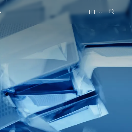
TH
รา