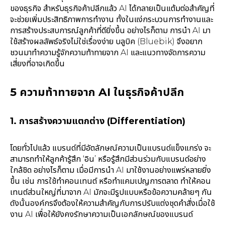
ของธุรกิจ สำหรับธุรกิจค้าปลีกแล้ว AI ได้กลายเป็นแต้มต่อสำคัญที่
จะช่วยเพิ่มประสิทธิภาพการทำงาน ทั้งในแง่กระบวนการทำงานและ
การสร้างประสบการณ์ลูกค้าที่ดียิ่งขึ้น อย่างไรก็ตาม การนำ AI มา
ใช้สร้างผลลัพธ์จริงไม่ใช่เรื่องง่าย บลูบิค (Bluebik) จึงอยาก
ชวนมาทำความรู้จักความท้าทายจาก AI และแนวทางจัดการความ
เสี่ยงที่อาจเกิดขึ้น
5 ความท้าทายจาก AI ในธุรกิจค้าปลีก
1. การสร้างความแตกต่าง (Differentiation)
โดยทั่วไปแล้ว แบรนด์ที่มีอัตลักษณ์ความเป็นแบรนด์แข็งแกร่ง จะ
สามารถทำให้ลูกค้ารู้สึก ‘อิน’ หรือรู้สึกมีส่วนร่วมกับแบรนด์อย่าง
ใกล้ชิด อย่างไรก็ตาม เมื่อมีการนำ AI มาใช้งานอย่างแพร่หลายยิ่ง
ขึ้น เช่น การใช้ทำคอนเทนต์ หรือทำแคมเปญการตลาด ทำให้คอน
เทนต์ส่วนใหญ่ที่มาจาก AI มักจะมีรูปแบบหรือข้อความคล้ายๆ กัน
ดังนั้นองค์กรจึงต้องให้ความสำคัญกับการปรับแต่งชุดคำสั่งเมื่อใช้
งาน AI เพื่อให้ยังคงรักษาความเป็นเอกลักษณ์ของแบรนด์