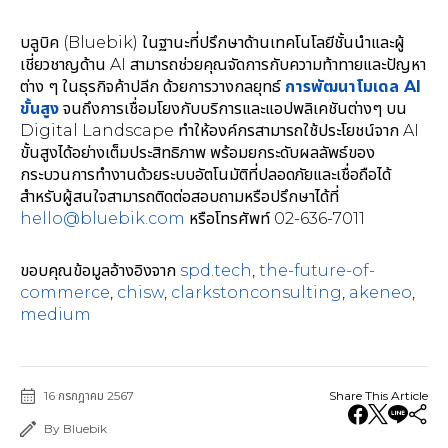
บลูบิค (Bluebik) ในฐานะที่ปรึกษาด้านเทคโนโลยีชั้นนำและผู้
เชี่ยวชาญด้าน AI สามารถช่วยคุณจัดการกับความท้าทายและปัญหา
ต่าง ๆ ในธุรกิจค้าปลีก ด้วยการวางกลยุทธ์
การพัฒนาโมเดล
AI
ขั้นสูง
จนถึงการเชื่อมโยงกับบริการและแอปพลิเคชันต่างๆ บน
Digital Landscape ทำให้องค์กรสามารถใช้ประโยชน์จาก AI
ขั้นสูงได้อย่างเต็มประสิทธิภาพ พร้อมยกระดับผลลัพธ์ของ
กระบวนการทำงานด้วยระบบอัตโนมัติที่ปลอดภัยและเชื่อถือได้
สำหรับผู้สนใจสามารถติดต่อสอบถามหรือปรึกษาได้ที่
hello@bluebik.com
หรือโทรศัพท์ 02-636-7011
ขอบคุณข้อมูลอ้างอิงจาก
spd.tech
,
the-future-of-
commerce
,
chisw
,
clarkstonconsulting
,
akeneo
,
medium
16 กรกฎาคม 2567
Share This Article
By Bluebik