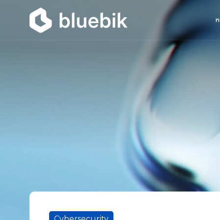
ห
Cybersecurity