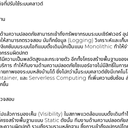
จที่ปรับใช้ระบบคลาวด์
ฐาน
นด้านความปลอดภัยสามารถเข้าถึงทรัพยากรบนระบบเซิร์ฟเวอร์ อุป
ำให้สามารถตรวจสอบ บันทึกข้อมูล (Logging) วิเคราะห์และเก็บห
ิเคชันบนระบบไอทีแบบดั้งเดิมมักเป็นแบบ Monolithic ทำให้ง
ิจกรรมผิดปกต
มีความเป็นพลวัตสูงและกระจายตัว อีกทั้งโครงสร้างพื้นฐานของค
้บริการ ทำให้ทีมงานด้านความปลอดภัยไซเบอร์อาจไม่มีสิทธิ์ในกา
ยภาพของระบบหลังบ้านได้ ยิ่งไปกว่านั้นระบบคลาวด์ยังมีเทคโนโล
ainer, และ Serverless Computing ที่เพิ่มความซับซ้อน 
ากขึ้น
รวจสอบ
่วไปแล้วการมองเห็น (Visibility) ในสภาพแวดล้อมแบบดั้งเดิมทำได้
โครงสร้างพื้นฐานแบบ Static ดังนั้น ทีมงานด้านความปลอดภัยส
c และความผิดปกติ รวมถึงรวบรวมหลักฐาน ซึ่งการเข้าถึงอุปกร