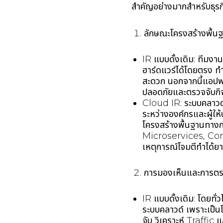
สำคัญอย่างมากสำหรับธุรกิ
ลักษณะโครงสร้างพื้น
IR แบบดั้งเดิม: ทีมงา
ฮาร์ดแวร์ได้โดยตรง ท
สะดวก นอกจากนี้แอปพล
ปลอดภัยและตรวจจับก
Cloud IR: ระบบคลาวด์
ระหว่างองค์กรและผู้ให
โครงสร้างพื้นฐานทางกา
Microservices, Cont
เหตุการณ์โจมตีทำได้ย
การมองเห็นและการต
IR แบบดั้งเดิม: โดยทั
ระบบคลาวด์ เพราะเป็น
จับ วิเคราะห์ Traffi