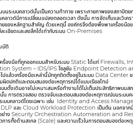
นบนระบบคลาวด์นั้นเป็นความท้าทาย เพราะกายภาพของสถาปัตยก
ัลบนคลาวด์มีการเปลี่ยนแปลงตลอดเวลา ดังนั้น การจัดเก็บและวิเคร
หายของหลักฐานสำคัญ ด้วยเหตุนี้ องค์กรจึงต้องพึ่งพาเครื่องมือข
ม่ละเอียดและลงลึกได้เท่ากับระบบ On-Premises
นมัติ
าเครื่องมือที่ถูกออกแบบสำหรับระบบ Static ได้แก่ Firewalls, 
ion System – IDS/IPS โซลูชัน Endpoint Detection
ปแล้วเครื่องมือเหล่านี้มักถูกติดตั้งอยู่ในระบบ Data Cente
ผิดปกติและตอบสนองต่อเหตุการณ์ได้แบบเรียลไทม์
แบบดั้งเดิมอาจไม่เหมาะสมหรือทำงานได้ไม่เต็มประสิทธิภาพบนสภ
งนั้น การตรวจสอบ ตรวจจับและตอบสนองต่อเหตุการณ์บนระบบคลาว
ับระบบคลาวด์โดยเฉพาะ เช่น Identity and Access Man
LP และ Cloud Workload Protection เป็นต้น นอกจากนี้ ร
วอย่าง Security Orchestration Automeration and Re
ารจัดการทั้งด้านสเกล (Scale) และความเร็วในการตอบสนองต่อเหต