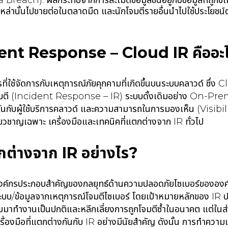
a Breach): ผลกระทบจากการละเมิดข้อมูลขึ้นอยู่กับข้อมูลที่ถู
หล่านั้นไปขายต่อในตลาดมืด และนักโจมตีรายอื่นนำไปใช้ประโยชน
ร
ent Response – Cloud IR คืออะ
่ใช้จัดการกับเหตุการณ์ภัยคุกคามที่เกิดขึ้นบนระบบคลาวด์ ซึ่
ตี (Incident Response – IR) ระบบดั้งเดิมอย่าง On-Premi
นกับผู้ใช้บริการคลาวด์ และความสามารถในการมองเห็น (Visibili
ี่ยวชาญเฉพาะ เครื่องมือและเทคนิคที่แตกต่างจาก IR ทั่วไป
ต่างจาก IR อย่างไร?
งค์กรประกอบสำคัญของกลยุทธ์ด้านความปลอดภัยไซเบอร์ขององค์ก
ระบบ/ข้อมูลจากเหตุการณ์โจมตีไซเบอร์ โดยเป้าหมายหลักของ IR 
ลับมาทำงานเป็นปกติและหลีกเลี่ยงการถูกโจมตีซ้ำในอนาคต แต่ใน
รื่องมือที่แตกต่างกันกับ IR อย่างมีนัยสำคัญ ดังนั้น การทำความเ