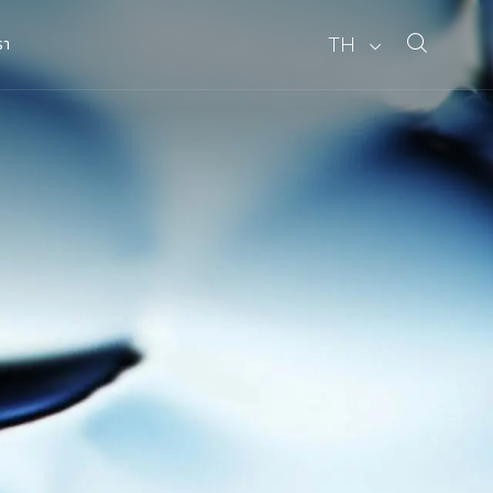
TH
รา