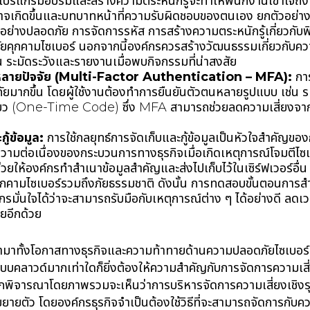
โปรแกรมอบรมและสร้างความตระหนักรู้จะทำให้พนักงานเข้าใจถึง
อาจเกิดขึ้นและบทบาทหน้าที่ความรับผิดชอบของตนเอง ยกตัวอย่
อย่างปลอดภัย การจัดการรหัส การสร้างความตระหนักรู้เกี่ยวกับฟ
ุภัยคุกคามไซเบอร์ นอกจากนี้องค์กรควรสร้างวัฒนธรรมเกี่ยวกับค
น ระมัดระวังและรายงานเมื่อพบกิจกรรมที่น่าสงสัย
ลายปัจจัย
(Multi-Factor Authentication – MFA):
กา
ัยมากขึ้น โดยผู้ใช้งานต้องทำการยืนยันตัวตนหลายรูปแบบ เช่น ร
ดียว (One-Time Code) ซึ่ง MFA สามารถช่วยลดความเสี่ยงจากกา
ู้ข้อมูล
:
การใช้กลยุทธ์การจัดเก็บและกู้ข้อมูลเป็นหัวใจสำคัญข
ามต่อเนื่องของกระบวนการทางธุรกิจเมื่อเกิดเหตุการณ์โจมตีไซเ
ห้องค์กรทำสำเนาข้อมูลสำคัญและส่งไปเก็บไว้ในเซิร์ฟเวอร์อื่
คุกคามไซเบอร์รวมถึงภัยธรรมชาติ ดังนั้น การทดสอบขั้นตอนการสำ
กรมั่นใจได้ว่าจะสามารถรับมือกับเหตุการณ์ต่าง ๆ ได้อย่างดี ลดเ
ายอีกด้วย
นำมาทั้งโอกาสทางธุรกิจและความท้าทายด้านความปลอดภัยไซเบอร์อย
ะบบคลาวด์มากเท่าใดก็ยิ่งต้องให้ความสำคัญกับการจัดการความเส
หากพิจารณาโดยภาพรวมจะเห็นว่าการบริหารจัดการความเสี่ยงเชิงร
งขยายตัว โดยองค์กรธุรกิจจำเป็นต้องใช้วิธีที่จะสามารถจัดการกับ