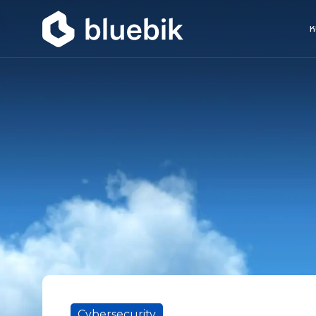
ห
Cybersecurity