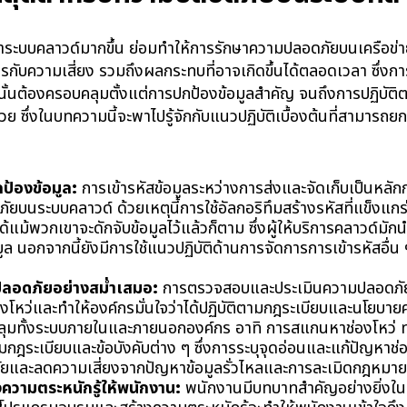
่งพาระบบคลาวด์มากขึ้น ย่อมทำให้การรักษาความปลอดภัยบนเครือข่
ับความเสี่ยง รวมถึงผลกระทบที่อาจเกิดขึ้นได้ตลอดเวลา ซึ่งการ
 นั้นต้องครอบคลุมตั้งแต่การปกป้องข้อมูลสำคัญ จนถึงการปฏิบัต
้วย ซึ่งในบทความนี้จะพาไปรู้จักกับแนวปฏิบัติเบื้องต้นที่สามาร
ป้องข้อมูล
:
การเข้ารหัสข้อมูลระหว่างการส่งและจัดเก็บเป็นหล
บนระบบคลาวด์ ด้วยเหตุนี้การใช้อัลกอริทึมสร้างรหัสที่แข็งแกร่ง จะท
้แม้พวกเขาจะดักจับข้อมูลไว้แล้วก็ตาม ซึ่งผู้ให้บริการคลาวด์มักน
ูล นอกจากนี้ยังมีการใช้แนวปฏิบัติด้านการจัดการการเข้ารหัสอื่น 
ลอดภัยอย่างสม่ำเสมอ
:
การตรวจสอบและประเมินความปลอดภั
่องโหว่และทำให้องค์กรมั่นใจว่าได้ปฏิบัติตามกฎระเบียบและนโยบ
ุมทั้งระบบภายในและภายนอกองค์กร อาทิ การสแกนหาช่องโหว่ 
ฎระเบียบและข้อบังคับต่าง ๆ ซึ่งการระบุจุดอ่อนและแก้ปัญหาช่องโ
ยและลดความเสี่ยงจากปัญหาข้อมูลรั่วไหลและการละเมิดกฎหมาย
ความตระหนักรู้ให้พนักงาน
:
พนักงานมีบทบาทสำคัญอย่างยิ่งใ