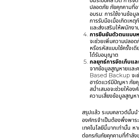
บนระบบคลาวด์ การจัด
ปลอดภัย ภัยคุกคามที่
อบรม: การใช้งานข้อมูล
การรับมือเมื่อเกิดเหต
และส่งเสริมให้พนักงา
การยืนยันตัวตนแบบห
จะช่วยเพิ่มความปลอดภ
หรือรหัสแบบใช้ครั้งเ
ได้รับอนุญาต
กลยุทธ์การจัดเก็บและก
จากข้อมูลสูญหายและคว
Based Backup จะช่วยใ
ฮาร์ดแวร์มีปัญหา ภัย
สม่ำเสมอจะช่วยให้องค์
ความเสี่ยงข้อมูลสูญห
สรุปแล้ว ระบบคลาวด์นั้น
องค์กรจำเป็นต้องพึ่งพาร
เทคโนโลยีนี้มากเท่านั้น 
ต่อกรกับภัยคุกคามที่กำลั