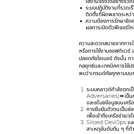
ใช้งานจริงได้อย่างรวด
ระบบปฏิบัติงานที่รวด
ติดตั้งที่ผิดพลาดระหว
ความต้องการรักษาขีดคว
ผลการเปิดตัวฟีเจอร์ใหม
ความสะดวกสบายจากการใช้
หรือการใช้งานซอฟต์แวร์ 
ปลอดภัยไซเบอร์ ดังนั้น 
กลยุทธ์และเทคนิคการใช้
พบว่าเทรนด์ภัยคุกคามบนระ
ระบบคลาวด์กำลังตก
Adversaries)⏩เป็นการโจ
และขโมยข้อมูลบนเครื
การยืนยันตัวตนเป็นช่
เพื่อเข้าถึงเครือข่าย/ข
Siloed DevOps และแนว
สาเหตุอันดับต้น ๆ ที่