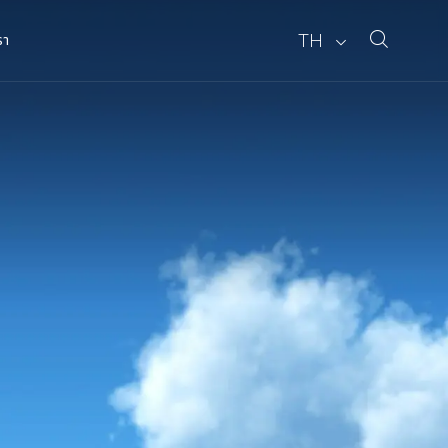
TH
รา