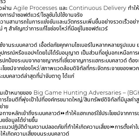
เร็ว
เร็วผ่าน Agile Processes และ Continuous Delivery ทำให้เ
่างการนำซอฟต์แวร์/โซลูชันไปใช้งานจริง
ามสามารถในการแข่งขันและนวัตกรรมเพิ่มขึ้นอย่างรวดเร็วอย่างที
่ ๆ สำคัญกว่าการแก้ไขช่องโหว่ที่มีอยู่ในซอฟต์แวร์
งานระบบคลาวด์ เอื้อต่อภัยคุกคามไซเบอร์ในหลากหลายรูปแบบ
อุปกรณ์หรือแอปฯโดยไม่ได้รับอนุญาต เป็นส่วนที่อยู่นอกเหนือก
การปกป้องระบบจากอาชญากรที่เชี่ยวชาญการแฮกระบบคลาวด์ ต้องเ
ประโยชน์จากช่องโหว่/สภาพแวดล้อมดิจิทัลที่กระจัดกระจายของ
บบคลาวด์ล่าสุดที่น่าจับตาดู ได้แก่
เป็นเป้าหมายของ Big Game Hunting Adversaries – (B
มตีที่พุ่งเป้าไปที่องค์กรขนาดใหญ่/สินทรัพย์ดิจิทัลที่มีมูลค่าสู
อข่าย
องทางหลักเข้าถึงระบบคลาวด์⏩ทำให้แฮกเกอร์ใช้ประโยชน์จากการ
โมยข้อมูลได้ง่ายขึ้น
ปฏิบัติด้านความปลอดภัยที่ทำให้เกิดความเสี่ยง⏩การตั้งค่าใ
ทำให้เกิดความเสี่ยงบนระบบคลาวด์