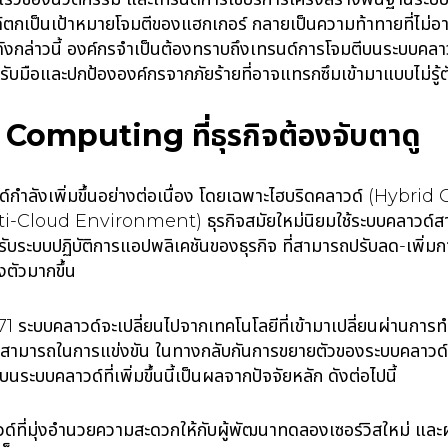
์ตกเป็นเป้าหมายโจมตีของแฮกเกอร์ กลายเป็นความท้าทายที่ไม่อาจ
งดังกล่าวนี้ องค์กรจำเป็นต้องทราบถึงเทรนด์การโจมตีบนระบบ
มือและปกป้ององค์กรจากภัยร้ายที่อาจแทรกซึมเข้ามาแบบไม่รู้
Computing ที่ธุรกิจต้องจับตาดู
์กำลังเพิ่มขึ้นอย่างต่อเนื่อง โดยเฉพาะไฮบริดคลาวด์ (Hybri
i-Cloud Environment) ธุรกิจสมัยใหม่นิยมใช้ระบบคลาวด์
รับระบบปฏิบัติการแอปพลิเคชันของธุรกิจ ที่สามารถปรับลด-เพิ่ม
องตัวมากขึ้น
 ระบบคลาวด์จะเปลี่ยนไปจากเทคโนโลยีที่เข้ามาเปลี่ยนผ่านการท
ามารถในการแข่งขัน ในทางกลับกันการขยายตัวของระบบคลาวด์ก็ส
่บนระบบคลาวด์ที่เพิ่มขึ้นนี้เป็นผลจากปัจจัยหลัก ดังต่อไปนี้
์ที่มุ่งอำนวยความสะดวกให้กับผู้พัฒนาทดลองเซอร์วิสใหม่ แล