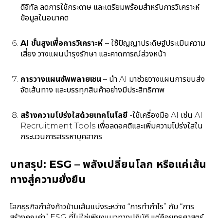
ดิจิทัล ลดการใช้กระดาษ และเตรียมพร้อมสำหรับการวิเคราะห์
ข้อมูลในอนาคต
AI ขั้นสูงเพื่อการวิเคราะห์
– ใช้ปัญญาประดิษฐ์ประเมินความ
เสี่ยง วางแผนบำรุงรักษา และคาดการณ์ล่วงหน้า
การวางแผนซัพพลายเชน
– นำ AI มาช่วยวางแผนการขนส่ง
จัดเส้นทาง และบรรทุกสินค้าอย่างมีประสิทธิภาพ
สร้างความโปร่งใสด้วยเทคโนโลยี
-ใช้เครื่องมือ AI เช่น AI
Recruitment Tools เพื่อลดอคติและเพิ่มความโปร่งใสใน
กระบวนการสรรหาบุคลากร
บทสรุป
: ESG –
พลังเปลี่ยนโลก
หรือแค่เส้น
ทางสู่ความยั่งยืน
โลกธุรกิจกำลังก้าวข้ามเส้นแบ่งระหว่าง “การทำกำไร” กับ “การ
สร้างคุณค่า” ESG ที่ไม่ใช่เพียงแนวทางปฏิบัติ แต่คือยุทธศาสตร์