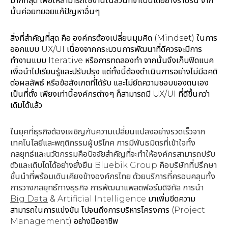
มากที่สุด เพื่อให้สามารถใช้งานในส่วนที่จำเป็นได้อย่างราบรื่น จาก
นั้นค่อยทยอยแก้ปัญหาอื่นๆ
สิ่งที่สำคัญที่สุด คือ องค์กรต้องเปลี่ยนมุมคิด (Mindset) ในการ
ออกแบบ UX/UI เนื่องจากกระบวนการพัฒนาที่ดีควรจะมีการ
ทำงานแบบ Iterative หรือการทดลองทำ จากนั้นจึงเก็บฟีดแบค
เพื่อนำไปเรียนรู้และปรับปรุง แต่ทั้งนี้ต้องดำเนินการอย่างไม่มีอคติ
ต่อผลลัพธ์ หรือข้อสังเกตที่ได้รับ และไม่ยึดความชอบของตนเอง
เป็นที่ตั้ง เพียงเท่านี้องค์กรต่างๆ ก็สามารถมี UX/UI ที่ดีขึ้นกว่า
เดิมได้แล้ว
ในยุคที่ธุรกิจต้องเผชิญกับความเปลี่ยนแปลงอย่างรวดเร็วจาก
เทคโนโลยีและพฤติกรรมผู้บริโภค การมีพันธมิตรที่เข้าใจทั้ง
กลยุทธ์และนวัตกรรมคือปัจจัยสำคัญที่จะทำให้องค์กรสามารถปรับ
ตัวและเติบโตได้อย่างยั่งยืน Bluebik Group คือบริษัทที่ปรึกษา
ชั้นนำที่พร้อมเดินเคียงข้างองค์กรไทย ด้วยบริการที่ครอบคลุมทั้ง
การวางกลยุทธ์ทางธุรกิจ การพัฒนาแพลตฟอร์มดิจิทัล การนำ
Big Data
&
Artificial Intelligence
มาเพิ่มขีดความ
สามารถในการแข่งขัน ไปจนถึงการบริหารโครงการ (
Project
Management
) อย่างมืออาชีพ