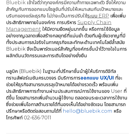
Bluebik เข้าใจดีว่าทุกองค์กรมีความท้าทายเฉพาะตัว จึงให้ความ
สำคัญกับการออกแบบโซลูชันที่ปรับให้เหมาะสมกับเป้าหมายและ
บริบทของแต่ละธุรกิจ ไม่ว่าจะเป็นการปรับใช้
ระบบ ERP
เพื่อเพิ่ม
ประสิทธิภาพภายในองค์กร การบริหาร
Supply Chain
Management
ให้มีความยืดหยุ่นมากขึ้น หรือการใช้ข้อมูล
อย่างชาญฉลาดเพื่อสร้างกลยุทธ์ที่แม่นยำ ด้วยทีมผู้เชี่ยวชาญที่มี
ทั้งประสบการณ์จริงในภาคธุรกิจและทักษะด้านเทคโนโลยีล้ำสมัย
Bluebik จึงเป็นพาร์ตเนอร์สำคัญที่องค์กรชั้นนำไว้วางใจในการ
ผลักดันนวัตกรรมและการเติบโตอย่างยั่งยืน
บลูบิค (Bluebik) ในฐานะที่ปรึกษาชั้นนำผู้ให้บริการดิจิทัล
ทรานส์ฟอร์เมชันครบวงจร มีบริการการ
ออกแบบ UX/UI
ที่จะ
ช่วยให้ธุรกิจสามารถบรรลุเป้าหมายได้อย่างรวดเร็ว พร้อมเพิ่ม
ประสิทธิภาพการทำงานผ่านประสบการณ์การใช้งานของ User ที่
ดีขึ้น โดยสามารถเพิ่มจำนวนผู้ใช้งาน ตลอดจนระยะเวลาการใช้งาน
ซึ่งช่วยเพิ่มโอกาสด้านรายได้ที่มองเห็นได้อย่างชัดเจน โดยสามารถ
ปรึกษาหรือติดต่อสอบถามได้ที่
hello@bluebik.com
หรือ
โทรศัพท์ 02-636-7011