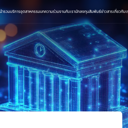
น้ารวม
บริการ
อุตสาหกรรม
บทความ
ร่วมงานกับเรา
นักลงทุนสัมพันธ์
ข่าวสาร
เกี่ยวกับเ