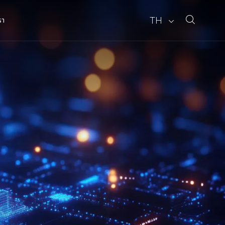
TH
รา