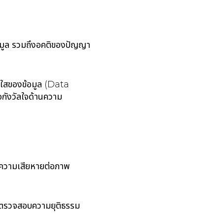
อมูล รวมถึงอคติของปัญญา
่งใสของข้อมูล (Data
้อกังวัลใจด้านความ
้างความเสียหายต่อภาพ
ะตรวจสอบความยุติธรรม