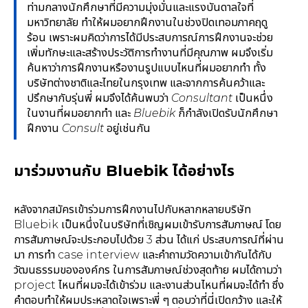
ท่ามกลางนักศึกษาที่มีความมุ่งมั่นและแรงบันดาลใจที่
มหาวิทยาลัย ทำให้ผมอยากฝึกงานในช่วงปิดเทอมภาคฤดู
ร้อน เพราะผมคิดว่าการได้มีประสบการณ์การฝึกงานจะช่วย
เพิ่มทักษะและสร้างประวัติการทำงานที่มีคุณภาพ ผมจึงเริ่ม
ค้นหาว่าการฝึกงานหรืองานรูปแบบไหนที่ผมอยากทำ ทั้ง
บริษัทต่างชาติและไทยในกรุงเทพ และจากการค้นคว้าและ
ปรึกษากับรุ่นพี่ ผมจึงได้ค้นพบว่า Consultant เป็นหนึ่ง
ในงานที่ผมอยากทำ และ Bluebik ก็กำลังเปิดรับนักศึกษา
ฝึกงาน Consult อยู่เช่นกัน
มาร่วมงานกับ Bluebik ได้อย่างไร
หลังจากสมัครเข้าร่วมการฝึกงานไปกับหลากหลายบริษัท
Bluebik เป็นหนึ่งในบริษัทที่เชิญผมเข้ารับการสัมภาษณ์ โดย
การสัมภาษณ์จะประกอบไปด้วย 3 ส่วน ได้แก่ ประสบการณ์ที่ผ่าน
มา การทำ case interview และคำถามวัดความเข้ากันได้กับ
วัฒนธรรมขององค์กร ในการสัมภาษณ์ช่วงสุดท้าย ผมได้ถามว่า
project ไหนที่ผมจะได้เข้าร่วม และงานส่วนไหนที่ผมจะได้ทำ ซึ่ง
คำตอบทำให้ผมประหลาดใจเพราะพี่ ๆ ตอบว่าที่นี่เปิดกว้าง และให้